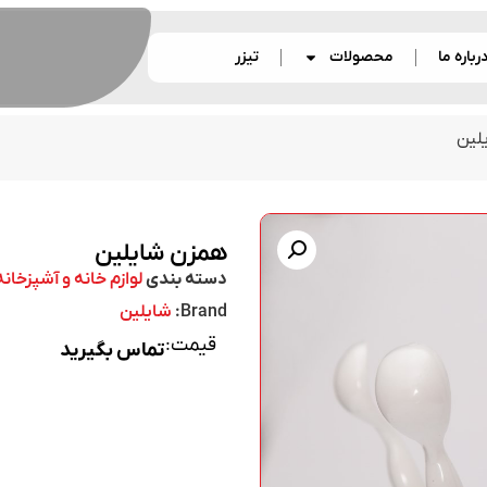
رباره ما
محصولات
تیزر
لین
همزن شایلین
دسته بندی
لوازم خانه و آشپزخانه
Brand:
شایلین
قیمت:
تماس بگیرید